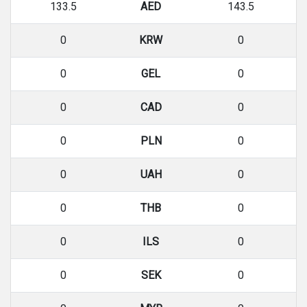
133.5
AED
143.5
0
KRW
0
0
GEL
0
0
CAD
0
0
PLN
0
0
UAH
0
0
THB
0
0
ILS
0
0
SEK
0