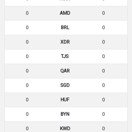
0
AMD
0
0
BRL
0
0
XDR
0
0
TJS
0
0
QAR
0
0
SGD
0
0
HUF
0
0
BYN
0
0
KWD
0