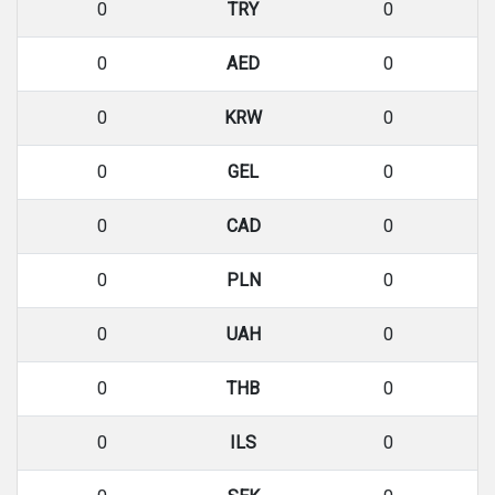
0
TRY
0
0
AED
0
0
KRW
0
0
GEL
0
0
CAD
0
0
PLN
0
0
UAH
0
0
THB
0
0
ILS
0