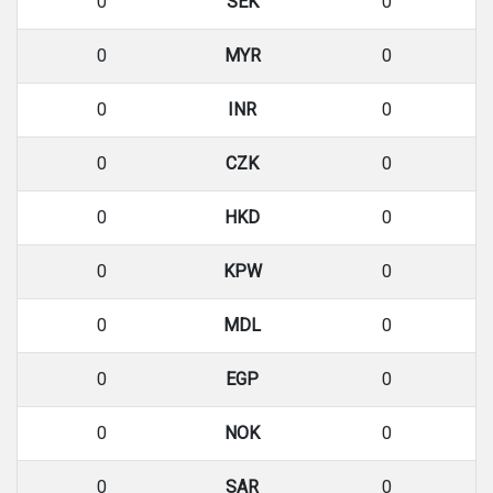
0
SEK
0
0
MYR
0
0
INR
0
0
CZK
0
0
HKD
0
0
KPW
0
0
MDL
0
0
EGP
0
0
NOK
0
0
SAR
0