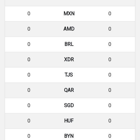
0
MXN
0
0
AMD
0
0
BRL
0
0
XDR
0
0
TJS
0
0
QAR
0
0
SGD
0
0
HUF
0
0
BYN
0