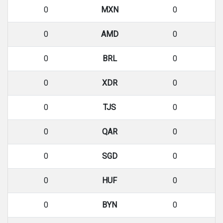
0
MXN
0
0
AMD
0
0
BRL
0
0
XDR
0
0
TJS
0
0
QAR
0
0
SGD
0
0
HUF
0
0
BYN
0