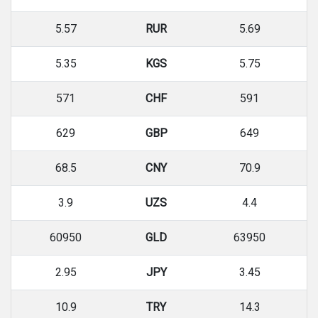
5.57
RUR
5.69
5.35
KGS
5.75
571
CHF
591
629
GBP
649
68.5
CNY
70.9
3.9
UZS
4.4
60950
GLD
63950
2.95
JPY
3.45
10.9
TRY
14.3