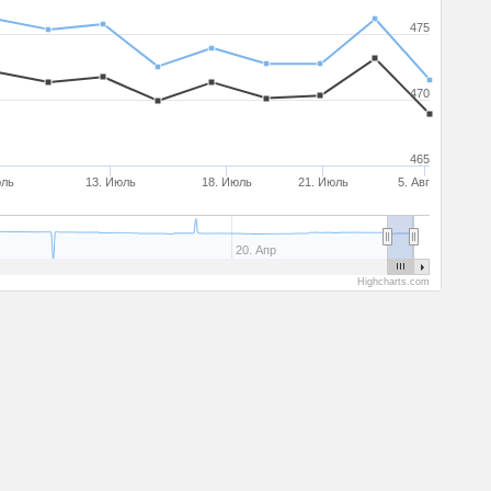
475
470
465
юль
13. Июль
18. Июль
21. Июль
5. Авг
20. Апр
Highcharts.com