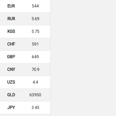
EUR
544
RUR
5.69
KGS
5.75
CHF
591
GBP
649
CNY
70.9
UZS
4.4
GLD
63950
JPY
3.45