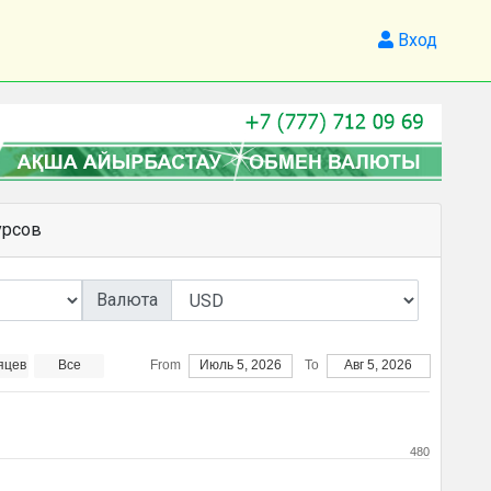
Вход
урсов
Валюта
яцев
Все
From
Июль 5, 2026
To
Авг 5, 2026
480