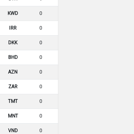
KWD
0
IRR
0
DKK
0
BHD
0
AZN
0
ZAR
0
TMT
0
MNT
0
VND
0