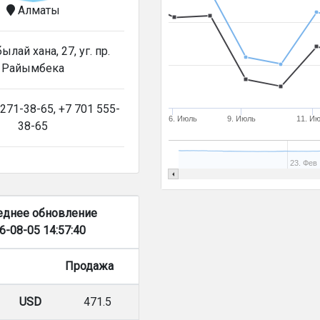
Алматы
ылай хана, 27, уг. пр.
Райымбека
271-38-65, +7 701 555-
6. Июль
9. Июль
11. И
38-65
23. Фев
еднее обновление
6-08-05 14:57:40
Продажа
USD
471.5