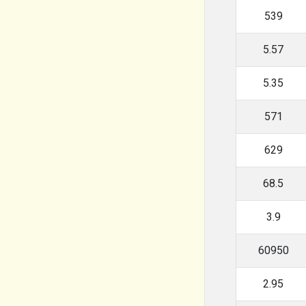
539
5.57
5.35
571
629
68.5
3.9
60950
2.95