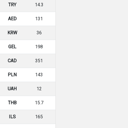
TRY
14.3
AED
131
KRW
36
GEL
198
CAD
351
PLN
143
UAH
12
THB
15.7
ILS
165