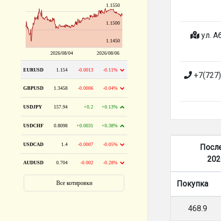
ул. Аб
+7(727)
Посл
202
Покупка
468.9