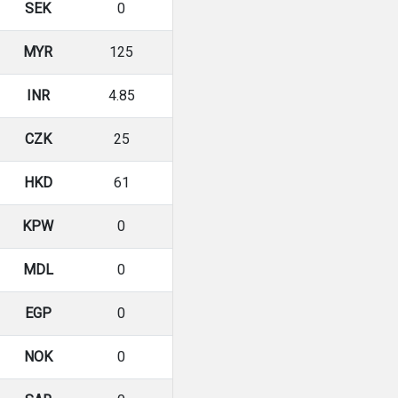
SEK
0
MYR
125
INR
4.85
CZK
25
HKD
61
KPW
0
MDL
0
EGP
0
NOK
0