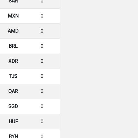
SAR
0
MXN
0
AMD
0
BRL
0
XDR
0
TJS
0
QAR
0
SGD
0
HUF
0
BYN
0