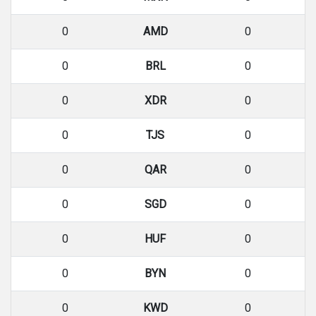
0
AMD
0
0
BRL
0
0
XDR
0
0
TJS
0
0
QAR
0
0
SGD
0
0
HUF
0
0
BYN
0
0
KWD
0