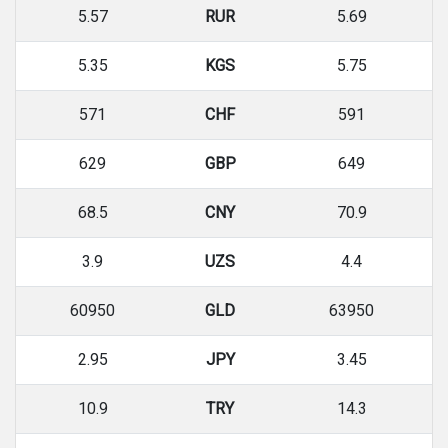
5.57
RUR
5.69
5.35
KGS
5.75
571
CHF
591
629
GBP
649
68.5
CNY
70.9
3.9
UZS
4.4
60950
GLD
63950
2.95
JPY
3.45
10.9
TRY
14.3