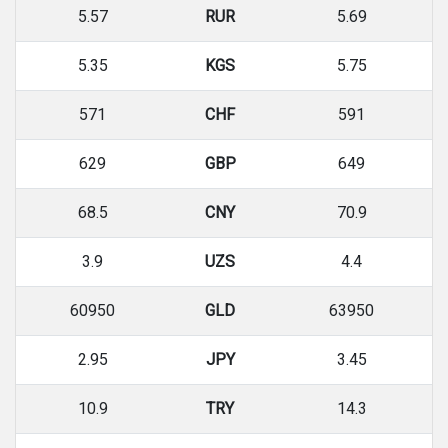
5.57
RUR
5.69
5.35
KGS
5.75
571
CHF
591
629
GBP
649
68.5
CNY
70.9
3.9
UZS
4.4
60950
GLD
63950
2.95
JPY
3.45
10.9
TRY
14.3