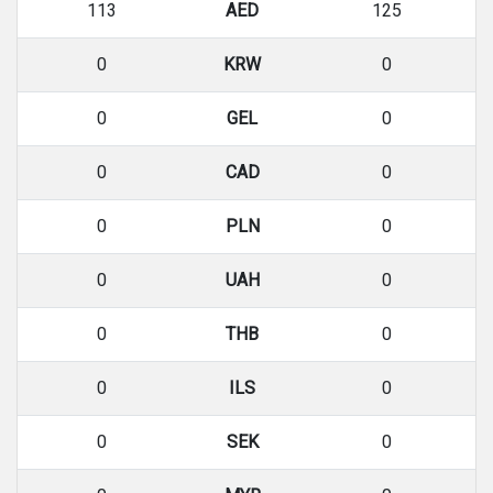
113
AED
125
0
KRW
0
0
GEL
0
0
CAD
0
0
PLN
0
0
UAH
0
0
THB
0
0
ILS
0
0
SEK
0