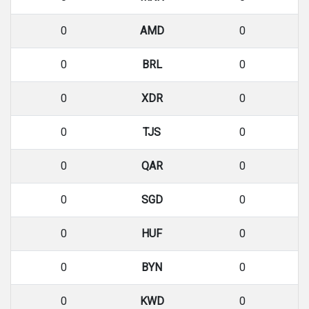
0
AMD
0
0
BRL
0
0
XDR
0
0
TJS
0
0
QAR
0
0
SGD
0
0
HUF
0
0
BYN
0
0
KWD
0