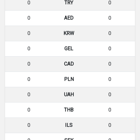
0
TRY
0
0
AED
0
0
KRW
0
0
GEL
0
0
CAD
0
0
PLN
0
0
UAH
0
0
THB
0
0
ILS
0