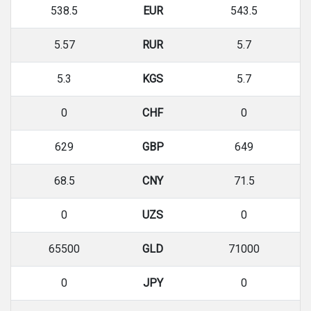
538.5
EUR
543.5
5.57
RUR
5.7
5.3
KGS
5.7
0
CHF
0
629
GBP
649
68.5
CNY
71.5
0
UZS
0
65500
GLD
71000
0
JPY
0