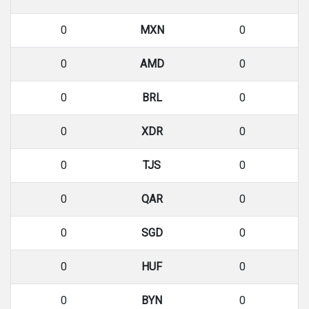
0
MXN
0
0
AMD
0
0
BRL
0
0
XDR
0
0
TJS
0
0
QAR
0
0
SGD
0
0
HUF
0
0
BYN
0