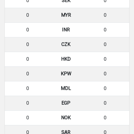
0
SEK
0
0
MYR
0
0
INR
0
0
CZK
0
0
HKD
0
0
KPW
0
0
MDL
0
0
EGP
0
0
NOK
0
0
SAR
0