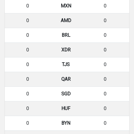
0
MXN
0
0
AMD
0
0
BRL
0
0
XDR
0
0
TJS
0
0
QAR
0
0
SGD
0
0
HUF
0
0
BYN
0