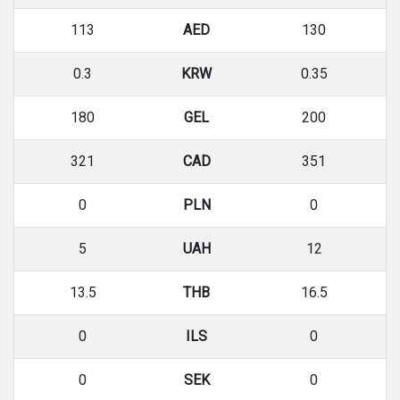
113
AED
130
0.3
KRW
0.35
180
GEL
200
321
CAD
351
0
PLN
0
5
UAH
12
13.5
THB
16.5
0
ILS
0
0
SEK
0