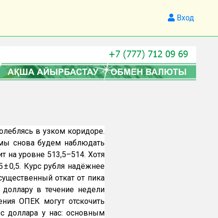
Вход
олеблясь в узком коридоре.
у мы снова будем наблюдать
ит на уровне 513,5–514. Хотя
 ± 0,5. Курс рубля надёжнее
 существенный откат от пика
к доллару в течение недели
ения ОПЕК могут отскочить
рс доллара у нас: основным