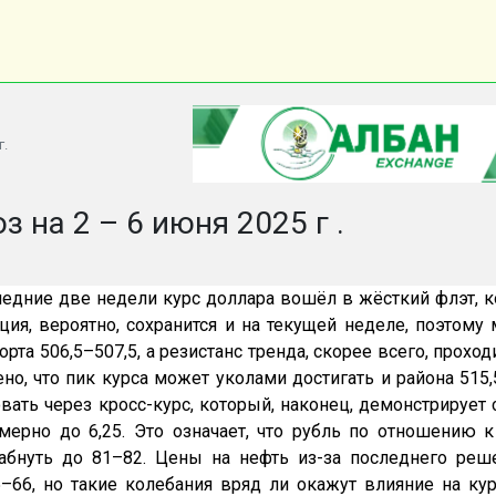
г.
з на 2 – 6 июня 2025 г .
ледние две недели курс доллара вошёл в жёсткий флэт, к
ция, вероятно, сохранится и на текущей неделе, поэтом
орта 506,5–507,5, а резистанс тренда, скорее всего, проход
но, что пик курса может уколами достигать и района 515,5
вать через кросс-курс, который, наконец, демонстрирует
мерно до 6,25. Это означает, что рубль по отношению 
абнуть до 81–82. Цены на нефть из-за последнего реш
–66, но такие колебания вряд ли окажут влияние на ку